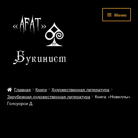
Перейти
Перейти
Меню
к
к
навигации
содержимому
Главная
Главная
Книги
Художественная литература
Зарубежная художественная литература
Книга «Новеллы»
Доставка и Оплата
Голсуорси Д.
Контакты
Корзина